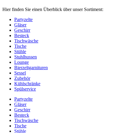
Hier finden Sie einen Überblick über unser Sortiment:
Partyzelte
Gläser
Geschirr
Besteck
Tischwäsche
Tische
Stühle
Stuhlhussen
Lounge
Bierzeltgarnituren
Sessel
Zubehör
Kühlschränke
Spülservice
Partyzelte
Gläser
Geschirr
Besteck
Tischwäsche
Tische
Stühle