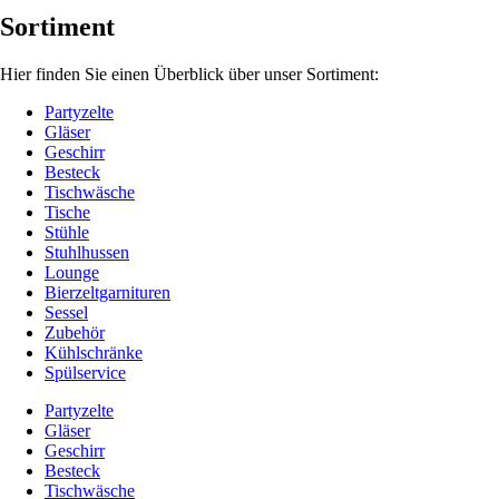
Sortiment
Hier finden Sie einen Überblick über unser Sortiment:
Partyzelte
Gläser
Geschirr
Besteck
Tischwäsche
Tische
Stühle
Stuhlhussen
Lounge
Bierzeltgarnituren
Sessel
Zubehör
Kühlschränke
Spülservice
Partyzelte
Gläser
Geschirr
Besteck
Tischwäsche