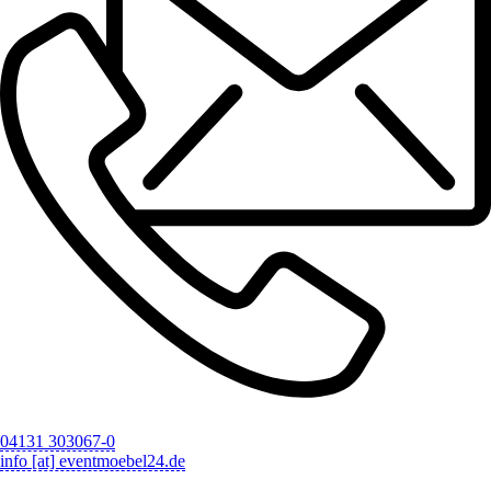
04131 303067-0
info [at] eventmoebel24.de