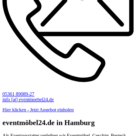
05361 89089-27
info [at] eventmoebel24.de
Hier klicken - Jetzt Angebot einholen
eventmöbel24.de in Hamburg
Als Eventausstatter verleihen wir Eventmöbel, Geschirr, Besteck