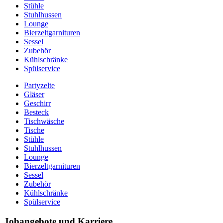
Stühle
Stuhlhussen
Lounge
Bierzeltgarnituren
Sessel
Zubehör
Kühlschränke
Spülservice
Partyzelte
Gläser
Geschirr
Besteck
Tischwäsche
Tische
Stühle
Stuhlhussen
Lounge
Bierzeltgarnituren
Sessel
Zubehör
Kühlschränke
Spülservice
Jobangebote und Karriere